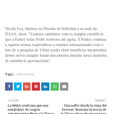
Nicola Fox, diretora da Divisão de Heliofísica na sede da
NASA, disse: "Estamos satisfeitos com os insights científicos
que a Parker Solar Probe forneceu até agora. A Parker continua
a superar nossas expectativas e estamos entusiasmados com o
fato de a pesquisa de Vênus poder obter benefícios inesperados
destes novos insights foram descobertos durante nossa manobra
de assistência gravitacional."
Tags:
Astronomy
OLDER
NEWER
La NASA confirma que una
Una selfie desde la cima del
señal láser de origen
Everest 'destruye la teoría de
extraterrestre llegó a la Tierra
la Tierra plana de una vez por