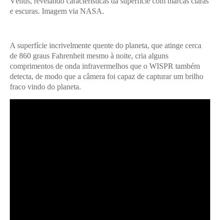
Vênus, revelando características da superfície com marcas claras
e escuras. Imagem via NASA.
A superfície incrivelmente quente do planeta, que atinge cerca
de 860 graus Fahrenheit mesmo à noite, cria alguns
comprimentos de onda infravermelhos que o WISPR também
detecta, de modo que a câmera foi capaz de capturar um brilho
fraco vindo do planeta.